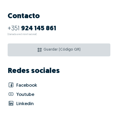
¿Cuáles son las
ventajas de hacer
GO!con Eugénia
Lopes?