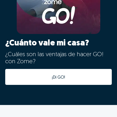
Os dados da tua casa ficarão automaticamente
integrados com a nossa plataforma de gestão de
processos, tornando o processo digital desde o
primeiro minuto.
Além da integração digital permitir um estudo de
mercado fiável num tempo recorde, a informatização
desta informação vai acelerar todas as seguintes fases
do processo, evitando duplicação de tarefas e
agilizando o processo.
Assim os nossos consultores poderão prestar-te
um acompanhamento muito mais próximo e eficaz,
além de se poderem focar nas tarefas
fundamentais para a venda bem sucedida da tua
casa.