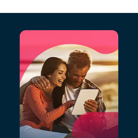
data, inteligencia artificial y el conocimiento de
mercado de nuestros consultores
especializados, de forma simple.
A
l definir el valor correcto de tu inmueble está
garantizando que éste va a “competir” con los
inmuebles similares y estará en la gama de valores
correcta en los diversos portales inmobiliarios. Definir
un valor demasiado alto hará que tu inmueble esté
“compitiendo” con inmuebles con otras características
y de otro posicionamiento, perjudicando así las
probabilidades de venta.
02 - Digitalização e
aceleração do processo de
venda