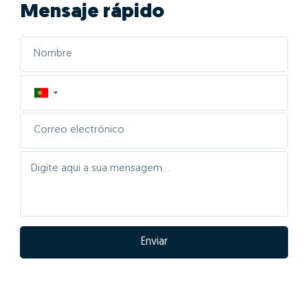
01- Posicionar
correctamente el inmueble
en el mercado
Las características de tu casa serán inseridas
automáticamente para comparar con la mayor base
de datos inmobiliarios de Portugal, cruzando la
información de más de 2,5 millones de inmuebles
registrados, que están o han estado recientemente en
el mercado y en el historial anterior de ventas.
Al hacer clic en “GO” estarás disfrutando en
simultáneo de la más moderna tecnología de big