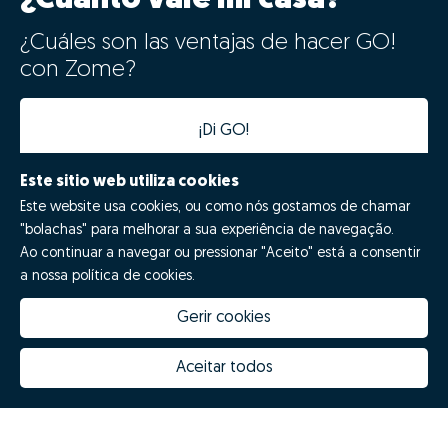
¿Cuáles son las ventajas de hacer GO!
con Zome?
¡Di GO!
Este sitio web utiliza cookies
Este website usa cookies, ou como nós gostamos de chamar
"bolachas" para melhorar a sua experiência de navegação.
Ao continuar a navegar ou pressionar "Aceito" está a consentir
a nossa política de cookies.
Gerir cookies
Quanto vale a minha casa
Inovação Zome
Porquê escolher a Zome
Hubs Zome
Aceitar todos
Missão, visão e valores
Equipa
Prémios
Contactos
Revista NOTES
FAQs