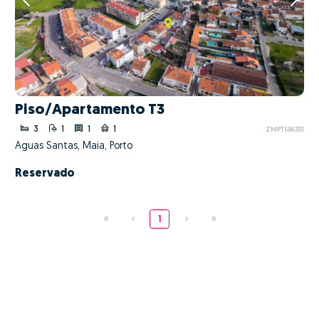
Piso/Apartamento T3
3
1
1
1
ZMPT586351
Águas Santas, Maia, Porto
Reservado
«
‹
1
›
»