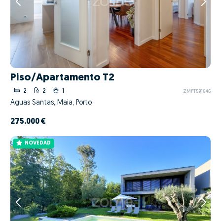
Piso/Apartamento T2
2
2
1
ZMPT591646
Águas Santas, Maia, Porto
275.000 €
NOVEDAD