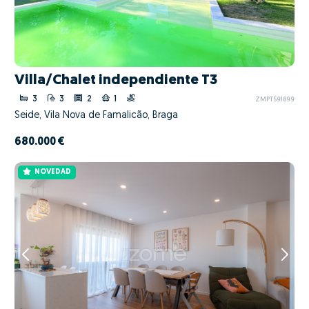
Villa/Chalet independiente T3
3
3
2
1
ZMPT591899
Seide, Vila Nova de Famalicão, Braga
680.000 €
NOVEDAD