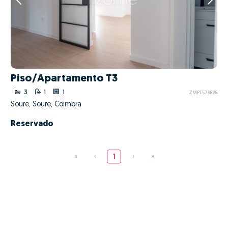
Piso/Apartamento T3
3
1
1
ZMPT573826
Soure, Soure, Coimbra
Reservado
«
‹
1
›
»