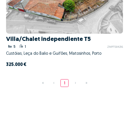
Villa/Chalet independiente T5
5
1
ZMPT584216
Custóias, Leça do Balio e Guifões, Matosinhos, Porto
325.000 €
«
‹
1
›
»