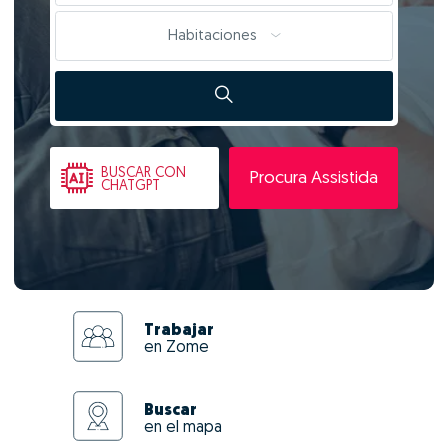
Habitaciones
BUSCAR
CON
Procura Assistida
CHATGPT
Trabajar
en Zome
Buscar
en el mapa