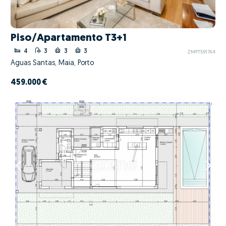
Piso/Apartamento T3+1
4
3
3
3
ZMPT591764
Águas Santas, Maia, Porto
459.000 €