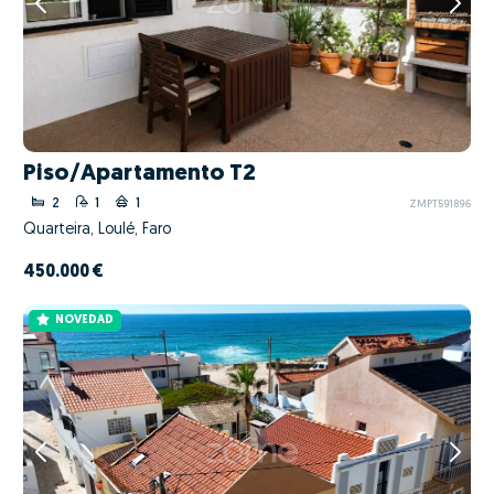
Piso/Apartamento T2
2
1
1
ZMPT591896
Quarteira, Loulé, Faro
450.000 €
NOVEDAD