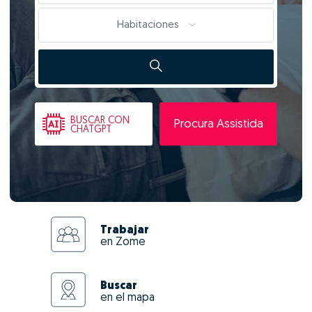
Habitaciones
BUSCAR
CON
Procura Assistida
CHATGPT
Trabajar
en Zome
Buscar
en el mapa