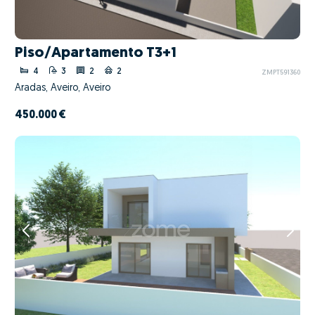
Piso/Apartamento T3+1
4
3
2
2
ZMPT591360
Aradas, Aveiro, Aveiro
450.000 €