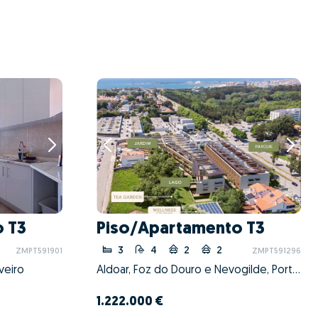
 T3
Piso/Apartamento T3
3
4
2
2
ZMPT591901
ZMPT591296
veiro
Aldoar, Foz do Douro e Nevogilde, Porto, Porto
1.222.000 €