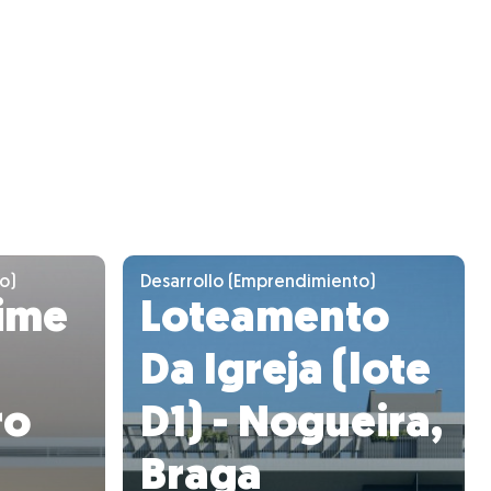
o)
Desarrollo (Emprendimiento)
ime
Loteamento
Da Igreja (lote
ro
D1) - Nogueira,
Braga