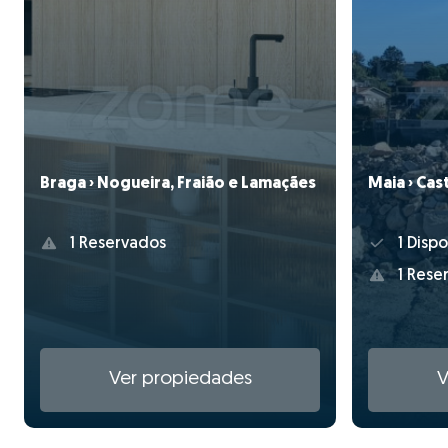
Maia › Cas
Braga › Nogueira, Fraião e Lamaçães
1 Dispo
1 Reservados
1 Rese
Ver propiedades
V