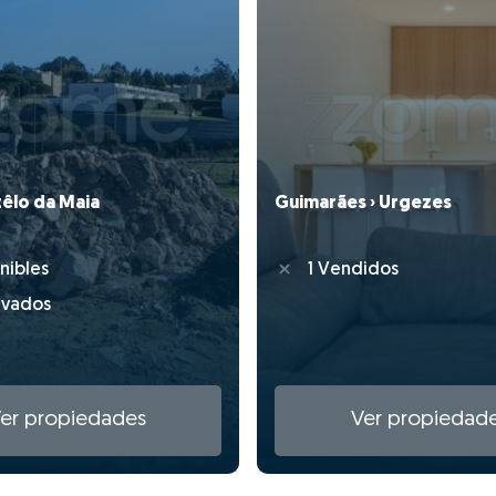
têlo da Maia
Guimarães › Urgezes
nibles
1 Vendidos
rvados
er propiedades
Ver propiedad