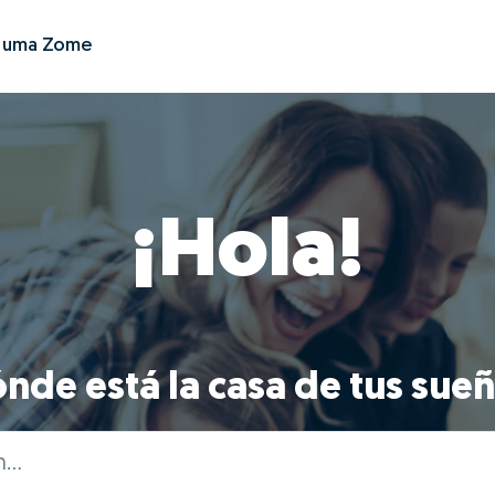
r uma Zome
¡Hola!
nde está la casa de tus sue