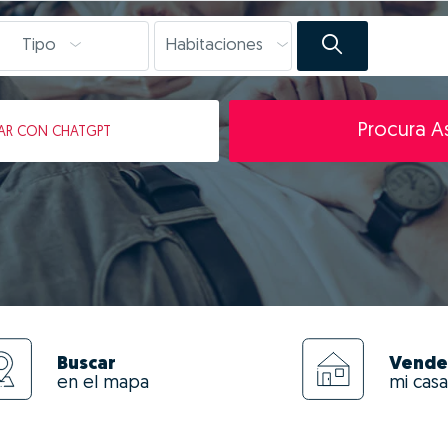
Tipo
Habitaciones
Procura As
AR
CON CHATGPT
Buscar
Vende
en el mapa
mi casa