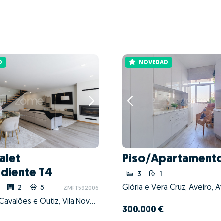
D
NOVEDAD
alet
Piso/Apartamento
diente T4
3
1
Glória e Vera Cruz, Aveiro, A
2
5
ZMPT592006
Gondifelos, Cavalões e Outiz, Vila Nova de Famalicão, Braga
300.000 €