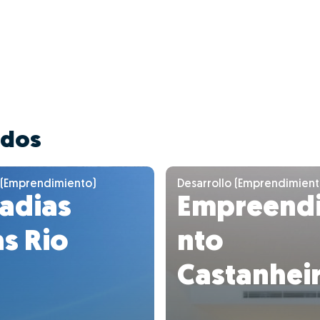
ados
 (Emprendimiento)
Desarrollo (Emprendimient
adias
Empreend
as Rio
nto
Castanhei