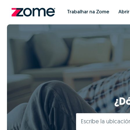
Trabalhar na Zome
Abri
¿Dó