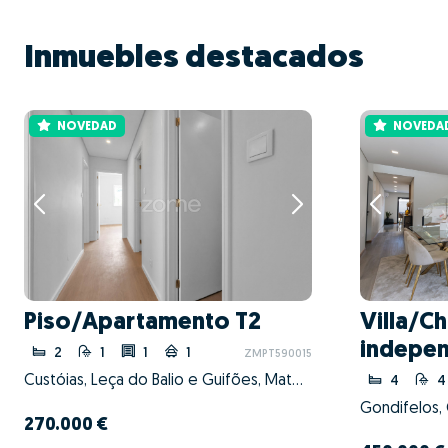
Inmuebles destacados
NOVEDAD
NOVEDA
Piso/Apartamento T2
Villa/Ch
indepen
2
1
1
1
ZMPT590015
Custóias, Leça do Balio e Guifões, Matosinhos, Porto
4
4
270.000 €