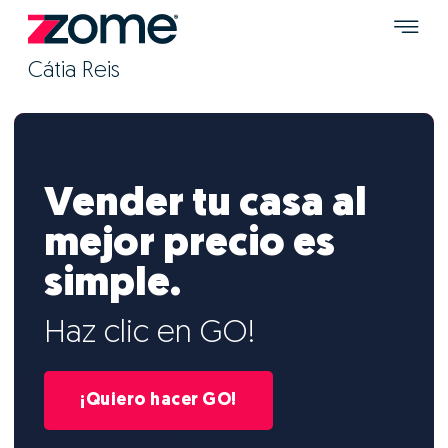
Cátia Reis
Vender tu casa al
mejor precio es
simple.
Haz clic en GO!
¡Quiero hacer GO!