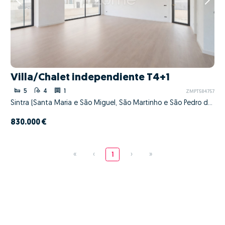
Villa/Chalet independiente T4+1
5
4
1
ZMPT584757
Sintra (Santa Maria e São Miguel, São Martinho e São Pedro de Penaferrim), Sintra, Lisboa
830.000 €
«
‹
1
›
»