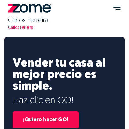
Carlos Ferreira
Carlos Ferreira
Vender tu casa al
mejor precio es
simple.
Haz clic en GO!
¡Quiero hacer GO!