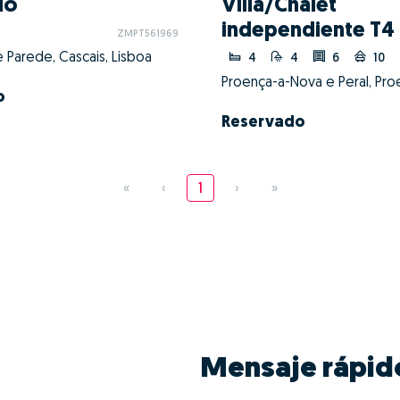
io
Villa/Chalet
independiente T4
ZMPT561969
 Parede, Cascais, Lisboa
4
4
6
10
o
Reservado
«
‹
1
›
»
Mensaje rápid