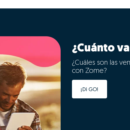
¿Cuánto va
¿Cuáles son las ve
con Zome?
¡Di GO!