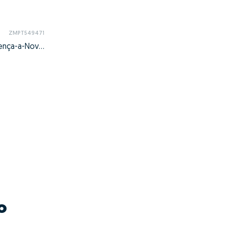
ZMPT549471
Proença-a-Nova e Peral, Proença-a-Nova, Castelo Branco
o