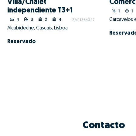
Villa/Chalet
Comérc
independiente T3+1
1
1
Carcavelos e
4
3
2
4
ZMPT564347
Alcabideche, Cascais, Lisboa
Reservad
Reservado
Contacto