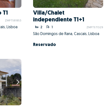
 T1
Villa/Chalet
independiente T1+1
ZMPT581853
is, Lisboa
2
1
ZMPT571329
São Domingos de Rana, Cascais, Lisboa
Reservado