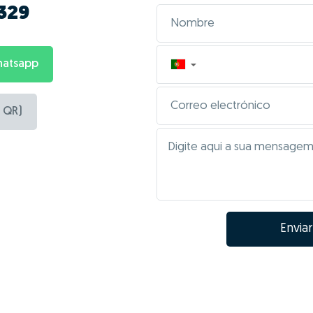
329
hatsapp
▼
 QR)
Enviar