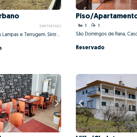
Urbano
Piso/Apartamento
1
1
ZMPT587462
São Domingos de Rana, Casca
São João das Lampas e Terrugem, Sintra, Lisboa
Reservado
o