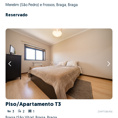
Merelim (São Pedro) e Frossos, Braga, Braga
Reservado
Piso/Apartamento T3
3
2
1
ZMPT586456
Braga (São Vítor), Braga, Braga