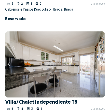
3
2
1
2
ZMPT587209
Cabreiros e Passos (São Julião), Braga, Braga
Reservado
Villa/Chalet independiente T5
5
4
3
3
ZMPT586796