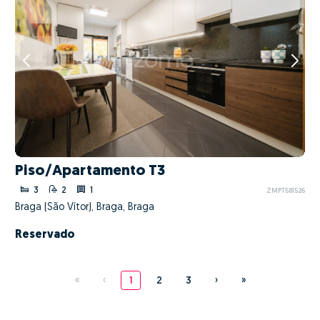
Piso/Apartamento T3
3
2
1
ZMPT581526
Braga (São Vítor), Braga, Braga
Reservado
«
‹
1
2
3
›
»