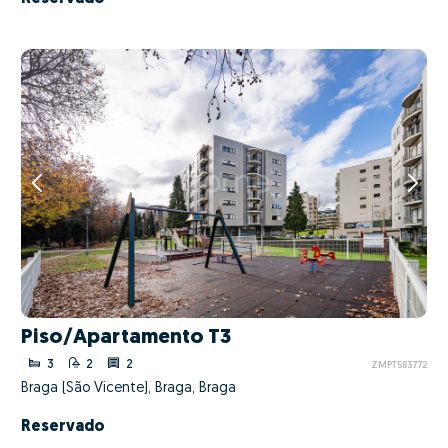
Piso/Apartamento T3
3
2
2
ZMPT583772
Braga (São Vicente), Braga, Braga
Reservado