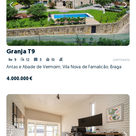
Granja T9
9
12
3
10
ZMPT591879
Antas e Abade de Vermoim, Vila Nova de Famalicão, Braga
4.000.000 €