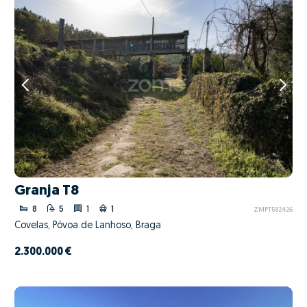
Granja T8
8
5
1
1
ZMPT582426
Covelas, Póvoa de Lanhoso, Braga
2.300.000 €