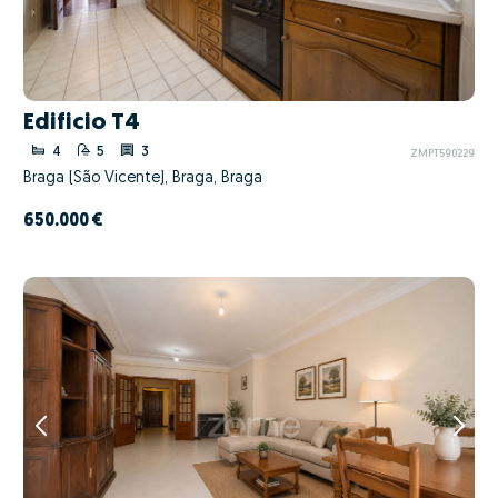
Edificio T4
4
5
3
ZMPT590229
Braga (São Vicente), Braga, Braga
650.000 €