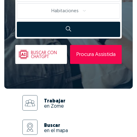
Habitaciones
BUSCAR
CON
Procura Assistida
CHATGPT
Trabajar
en Zome
Buscar
en el mapa