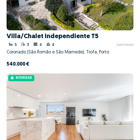
Villa/Chalet independiente T5
5
3
4
4
ZMPT591820
Coronado (São Romão e São Mamede), Trofa, Porto
540.000 €
NOVEDAD