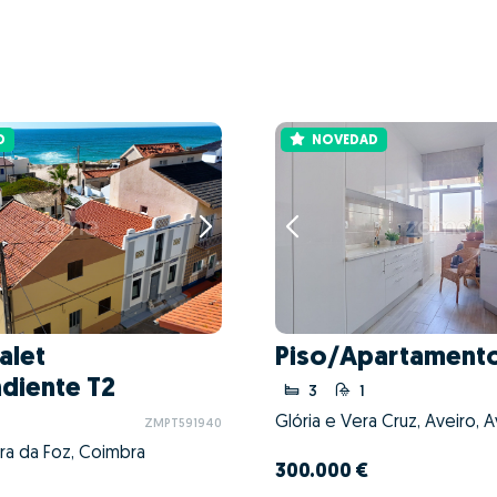
D
NOVEDAD
alet
Piso/Apartamento
diente T2
3
1
Glória e Vera Cruz, Aveiro, A
ZMPT591940
ira da Foz, Coimbra
300.000 €