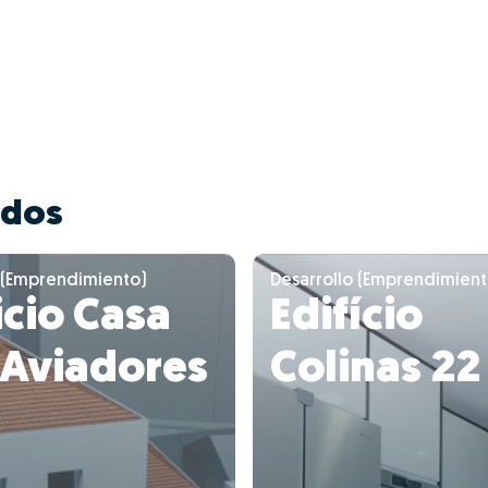
ados
 (Emprendimiento)
Desarrollo (Emprendimient
icio Casa
Edifício
 Aviadores
Colinas 22