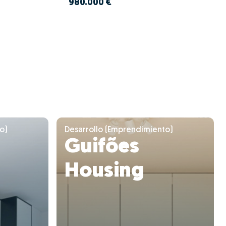
980.000 €
o)
Desarrollo (Emprendimiento)
Guifões
Housing