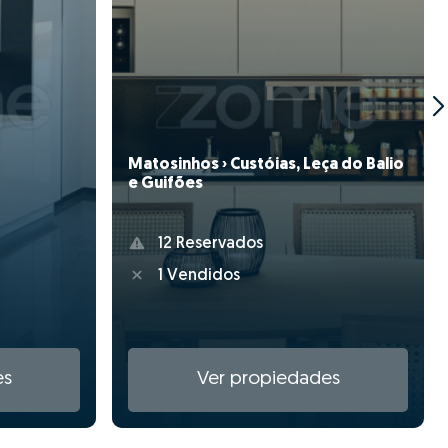
Matosinhos › Custóias, Leça do Balio
e Guifões
12 Reservados
1 Vendidos
es
Ver propiedades