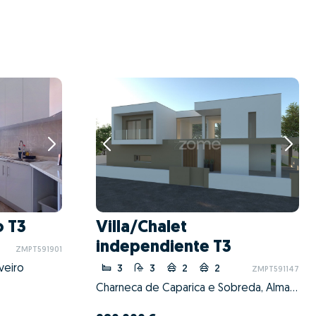
 T3
Villa/Chalet
independiente T3
ZMPT591901
veiro
3
3
2
2
ZMPT591147
Charneca de Caparica e Sobreda, Almada, Setúbal