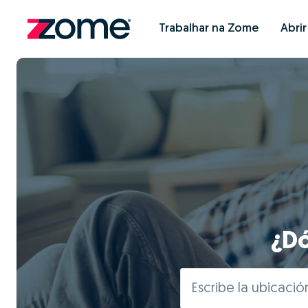
Trabalhar na Zome
Abri
¿Dó