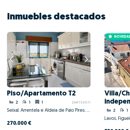
Inmuebles destacados
NOVEDA
Piso/Apartamento T2
Villa/Ch
indepen
2
1
1
ZMPT591571
Seixal, Arrentela e Aldeia de Paio Pires, Seixal, Setúbal
2
1
Lavos, Figue
270.000 €