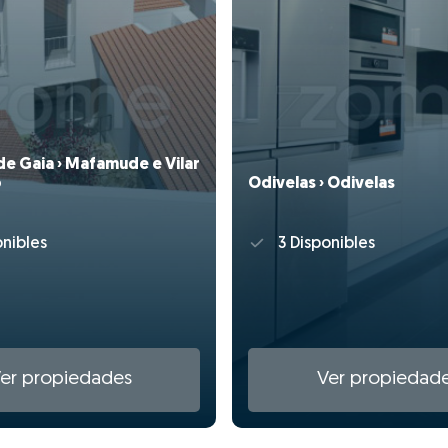
de Gaia › Mafamude e Vilar
o
Odivelas › Odivelas
nibles
3 Disponibles
er propiedades
Ver propiedad