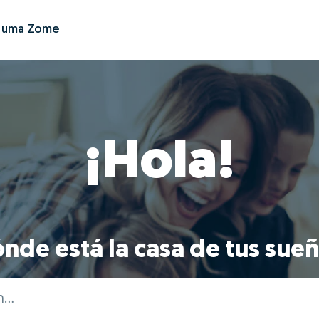
r uma Zome
¡Hola!
nde está la casa de tus sue