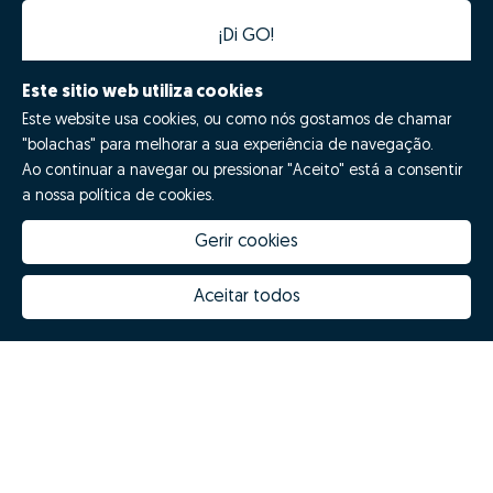
¡Di GO!
Este sitio web utiliza cookies
Este website usa cookies, ou como nós gostamos de chamar
"bolachas" para melhorar a sua experiência de navegação.
Ao continuar a navegar ou pressionar "Aceito" está a consentir
a nossa política de cookies.
Gerir cookies
Quanto vale a minha casa
Inovação Zome
Porquê escolher a Zome
Hubs Zome
Aceitar todos
Missão, visão e valores
Equipa
Prémios
Contactos
Revista NOTES
FAQs
Zome 2025