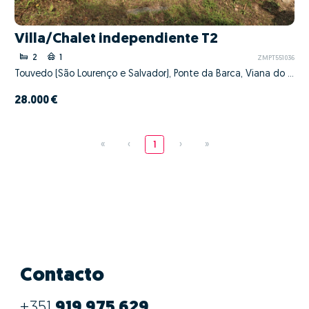
Villa/Chalet independiente T2
2
1
ZMPT551036
Touvedo (São Lourenço e Salvador), Ponte da Barca, Viana do Castelo
28.000 €
«
‹
1
›
»
Contacto
+351
919 975 629