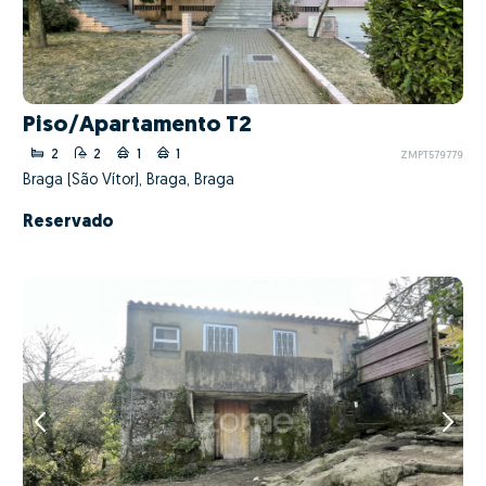
Piso/Apartamento T2
2
2
1
1
ZMPT579779
Braga (São Vítor), Braga, Braga
Reservado