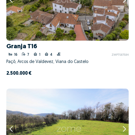
Granja T16
16
7
1
4
ZMPT587584
Paçô, Arcos de Valdevez, Viana do Castelo
2.500.000 €