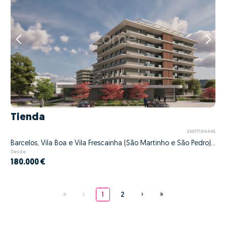
Tienda
EMPT194445
Barcelos, Vila Boa e Vila Frescainha (São Martinho e São Pedro), Barcelos, Braga
Desde
180.000 €
«
‹
1
2
›
»