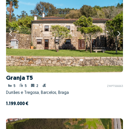
Granja T5
5
5
2
ZMPT566663
Durrães e Tregosa, Barcelos, Braga
1.199.000 €