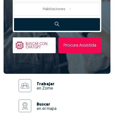
Habitaciones
BUSCAR
CON
Procura Assistida
CHATGPT
Trabajar
en Zome
Buscar
en el mapa