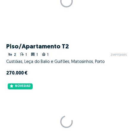
Piso/Apartamento T2
2
1
1
1
ZMPT590015
Custóias, Leça do Balio e Guifões, Matosinhos, Porto
270.000 €
NOVEDAD