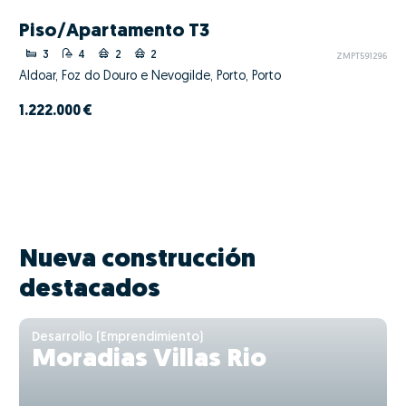
Piso/Apartamento T3
3
4
2
2
ZMPT591296
Aldoar, Foz do Douro e Nevogilde, Porto, Porto
1.222.000 €
Nueva construcción
destacados
Desarrollo (Emprendimiento)
Moradias Villas Rio