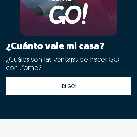
probabilidades de venta.
02 - Digitalização e
aceleração do processo de
venda
Os dados da tua casa ficarão automaticamente
integrados com a nossa plataforma de gestão de
processos, tornando o processo digital desde o
primeiro minuto.
Além da integração digital permitir um estudo de
mercado fiável num tempo recorde, a informatização
desta informação vai acelerar todas as seguintes fases
do processo, evitando duplicação de tarefas e
agilizando o processo.