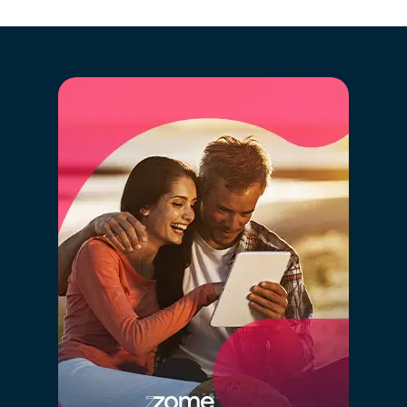
automáticamente para comparar con la mayor base
de datos inmobiliarios de Portugal, cruzando la
información de más de 2,5 millones de inmuebles
registrados, que están o han estado recientemente en
el mercado y en el historial anterior de ventas.
Al hacer clic en “GO” estarás disfrutando en
simultáneo de la más moderna tecnología de big
data, inteligencia artificial y el conocimiento de
mercado de nuestros consultores
especializados, de forma simple.
A
l definir el valor correcto de tu inmueble está
garantizando que éste va a “competir” con los
inmuebles similares y estará en la gama de valores
correcta en los diversos portales inmobiliarios. Definir
un valor demasiado alto hará que tu inmueble esté
“compitiendo” con inmuebles con otras características
y de otro posicionamiento, perjudicando así las