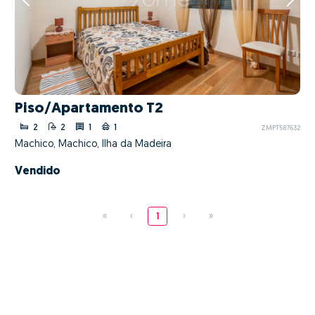
Piso/Apartamento T2
2
2
1
1
ZMPT587632
Machico, Machico, Ilha da Madeira
Vendido
«
‹
1
›
»