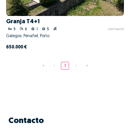
Granja T4+1
5
6
1
5
ZMPT568720
Galegos, Penafiel, Porto
650.000 €
«
‹
1
›
»
Contacto