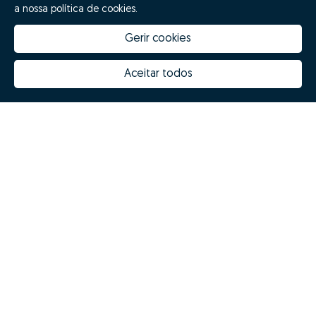
a nossa política de cookies.
Gerir cookies
Quanto vale a minha casa
Inovação Zome
Porquê escolher a Zome
Hubs Zome
Aceitar todos
Missão, visão e valores
Equipa
Prémios
Contactos
Revista NOTES
FAQs
Zome 2025
Política de Privacidade
Termos e condições
Resolução Alternativa de Litígios
Livro de reclamações