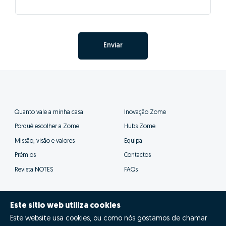
Enviar
Quanto vale a minha casa
Inovação Zome
Porquê escolher a Zome
Hubs Zome
Missão, visão e valores
Equipa
Prémios
Contactos
Revista NOTES
FAQs
Este sitio web utiliza cookies
Este website usa cookies, ou como nós gostamos de chamar
Zome 2025