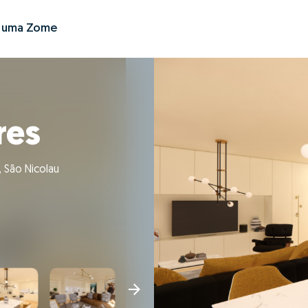
r uma Zome
res
, São Nicolau