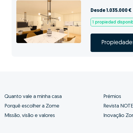
Desde 1.035.000 €
1 propiedad disponi
Propiedade
Quanto vale a minha casa
Prémios
Porquê escolher a Zome
Revista NOT
Missão, visão e valores
Inovação Z