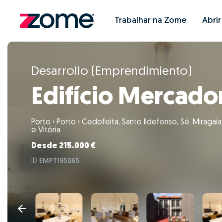
Trabalhar na Zome
Abri
Desarrollo (Emprendimiento)
Edifício Mercado
Porto
›
Porto
›
Cedofeita, Santo Ildefonso, Sé, Miragaia
e Vitória
Desde 215.000 €
ID
EMPT195065