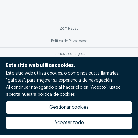
Zome 2025
Política de Privacidade
Termos e condições
Este sitio web utiliza cookies.
Resolução Alternativa de Litígios
Este sitio web utiliza cookies, o como nos gusta llamarlas,
Livro de reclamações
"galletas", para mejorar su experiencia de navegación.
Al continuar navegando o al hacer clic en "Acepto", usted
acepta nuestra política de cookies.
Espanhol (ES)
Zome Espanha
Gestionar cookies
Aceptar todo