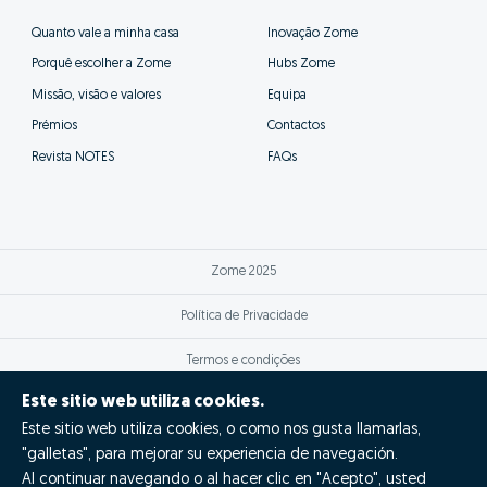
Quanto vale a minha casa
Inovação Zome
Porquê escolher a Zome
Hubs Zome
Missão, visão e valores
Equipa
Prémios
Contactos
Revista NOTES
FAQs
Zome 2025
Política de Privacidade
Termos e condições
Este sitio web utiliza cookies.
Resolução Alternativa de Litígios
Este sitio web utiliza cookies, o como nos gusta llamarlas,
Livro de reclamações
"galletas", para mejorar su experiencia de navegación.
Al continuar navegando o al hacer clic en "Acepto", usted