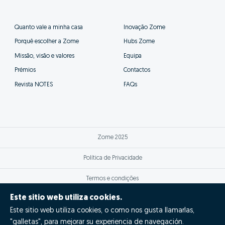
Quanto vale a minha casa
Inovação Zome
Porquê escolher a Zome
Hubs Zome
Missão, visão e valores
Equipa
Prémios
Contactos
Revista NOTES
FAQs
Zome 2025
Política de Privacidade
Termos e condições
Este sitio web utiliza cookies.
Resolução Alternativa de Litígios
Este sitio web utiliza cookies, o como nos gusta llamarlas,
Livro de reclamações
"galletas", para mejorar su experiencia de navegación.