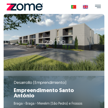
Desarrollo (Emprendimiento)
Empreendimento Santo
António
Braga
›
Braga
›
Merelim (São Pedro) e Frossos