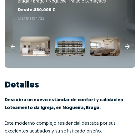
Braga
›
Braga
›
Nogueira, Fraião e Lamaçães
Desde 480.000 €
ID
EMPT194722
Detalles
Descubra un nuevo estándar de confort y calidad en
Loteamento da Igreja, en Nogueira, Braga.
Este moderno complejo residencial destaca por sus
excelentes acabados y su sofisticado diseño.