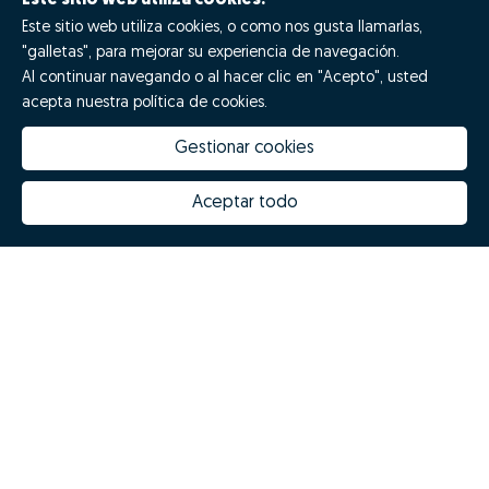
Este sitio web utiliza cookies.
Este sitio web utiliza cookies, o como nos gusta llamarlas,
"galletas", para mejorar su experiencia de navegación.
Al continuar navegando o al hacer clic en "Acepto", usted
Teléfono
acepta nuestra política de cookies.
Gestionar cookies
▼
Mensaje
Aceptar todo
Enviar