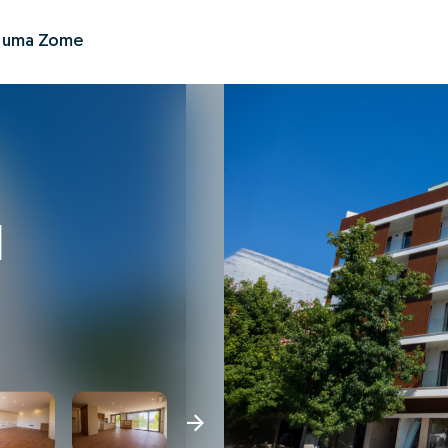
r uma Zome
I