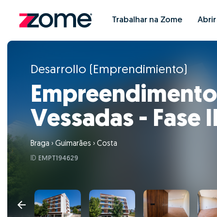
Trabalhar na Zome
Abri
Desarrollo (Emprendimiento)
Empreendimento
Vessadas - Fase I
Braga
›
Guimarães
›
Costa
ID
EMPT194629