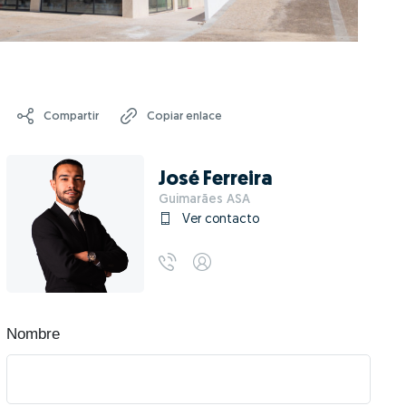
Compartir
Copiar enlace
José Ferreira
Guimarães ASA
Ver contacto
Nombre