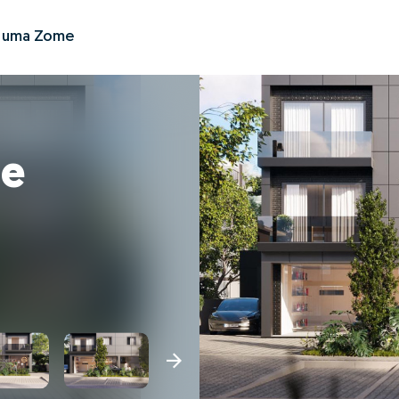
r uma Zome
me