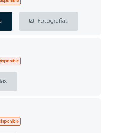
isponible
s
Fotografías
isponible
ías
isponible