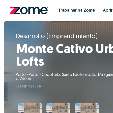
Trabalhar na Zome
Abri
Desarrollo (Emprendimiento)
Monte Cativo Ur
Lofts
Porto
›
Porto
›
Cedofeita, Santo Ildefonso, Sé, Miragaia
e Vitória
ID
EMPT194546