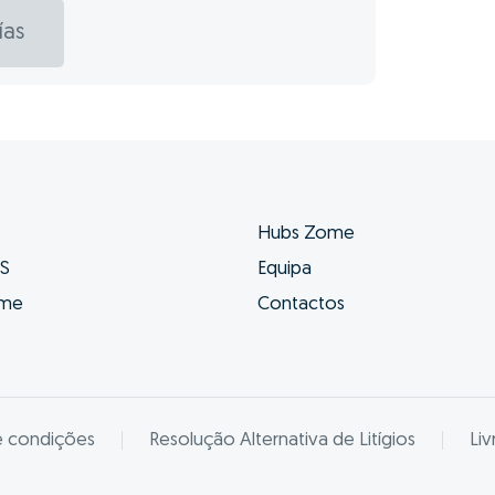
ías
Hubs Zome
ES
Equipa
ome
Contactos
e condições
Resolução Alternativa de Litígios
Li