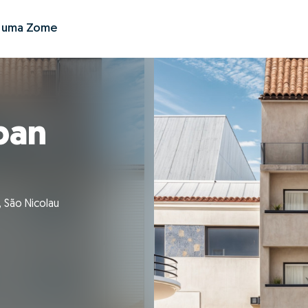
r uma Zome
ban
, São Nicolau