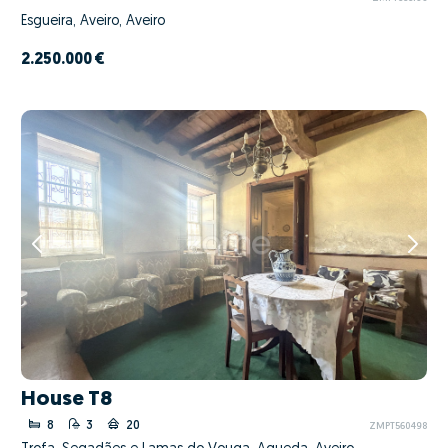
Esgueira, Aveiro, Aveiro
2.250.000 €
House T8
8
3
20
ZMPT560498