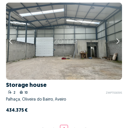
Storage house
2
10
ZMPT558395
Palhaça, Oliveira do Bairro, Aveiro
434.375 €