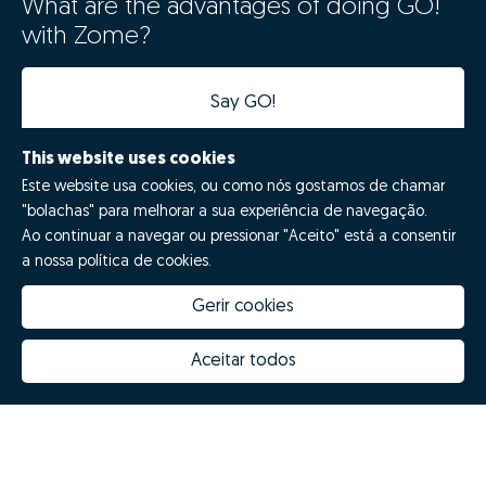
What are the advantages of doing GO!
with Zome?
Say GO!
This website uses cookies
Este website usa cookies, ou como nós gostamos de chamar
"bolachas" para melhorar a sua experiência de navegação.
Ao continuar a navegar ou pressionar "Aceito" está a consentir
a nossa política de cookies.
Gerir cookies
How much is my house worth
Zome Innovation
Why choose Zome
Hubs Zome
Aceitar todos
Mission, vision and values
Team
Prizes
Contacts
Revista NOTES
FAQs