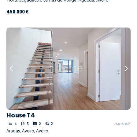
Trofa, Segadães e Lamas do Vouga, Águeda, Aveiro
450.000 €
House T4
4
3
2
2
ZMPT560221
Aradas, Aveiro, Aveiro