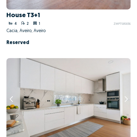
House T3+1
4
2
1
ZMPT585836
Cacia, Aveiro, Aveiro
Reserved