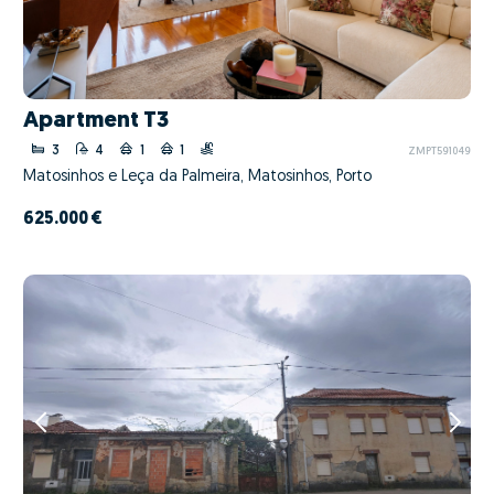
Apartment T3
3
4
1
1
ZMPT591049
Matosinhos e Leça da Palmeira, Matosinhos, Porto
625.000 €