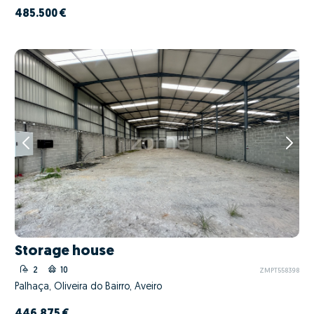
485.500 €
Storage house
2
10
ZMPT558398
Palhaça, Oliveira do Bairro, Aveiro
446.875 €