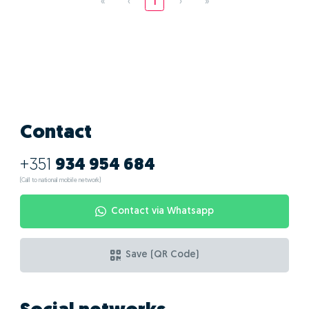
«
‹
1
›
»
Contact
+351
934 954 684
(Call to national mobile network)
Contact via Whatsapp
Save (QR Code)