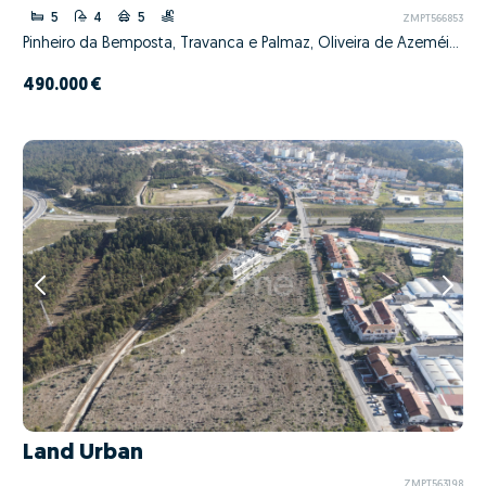
5
4
5
ZMPT566853
Pinheiro da Bemposta, Travanca e Palmaz, Oliveira de Azeméis, Aveiro
490.000 €
Land Urban
ZMPT563198