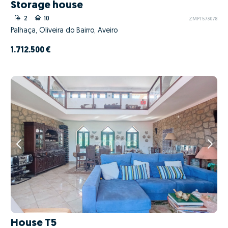
Storage house
2
10
ZMPT573078
Palhaça, Oliveira do Bairro, Aveiro
1.712.500 €
House T5