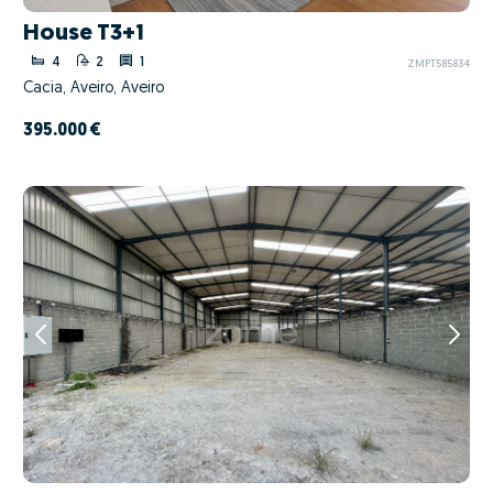
House T3+1
4
2
1
ZMPT585834
Cacia, Aveiro, Aveiro
395.000 €