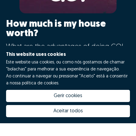
How much is my house
worth?
What are the advantages of doing GO!
with Zome?
This website uses cookies
Este website usa cookies, ou como nós gostamos de chamar
"bolachas" para melhorar a sua experiência de navegação.
Say GO!
Ao continuar a navegar ou pressionar "Aceito" está a consentir
a nossa política de cookies.
Gerir cookies
Aceitar todos
How much is my house worth
Zome Innovation