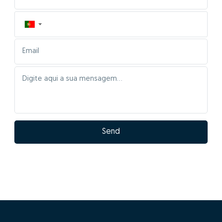
▼
Send