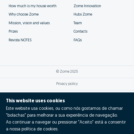
How much is my house worth
Zome Innovation
Why choose Zome
Hubs Zome
Mission, vision and values
Team
Prizes
Contacts
Revista NOTES
FAQs
© Zome 2025
Privacy policy
Terms and conditions
This website uses cookies
Este website usa cookies, ou como nós gostamos de chamar
Alternative dispute resolution
"bolachas" para melhorar a sua experiência de navegação.
Complaint book
Ao continuar a navegar ou pressionar "Aceito" está a consentir
a nossa política de cookies.