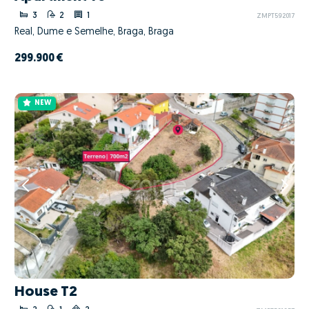
3
2
1
ZMPT592017
Real, Dume e Semelhe, Braga, Braga
299.900 €
NEW
House T2