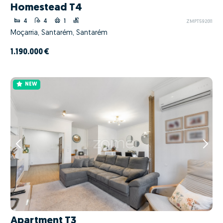
Homestead T4
4
4
1
ZMPT592011
Moçarria, Santarém, Santarém
1.190.000 €
NEW
Apartment T3