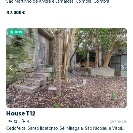
São Martinho de Árvore e Lamarosa, Coimbra, Coimbra
47.000 €
NEW
House T12
12
4
ZMPT591939
Cedofeita, Santo Ildefonso, Sé, Miragaia, São Nicolau e Vitória, Porto, Porto