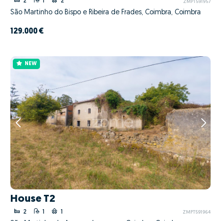
2
1
2
ZMPT591957
São Martinho do Bispo e Ribeira de Frades, Coimbra, Coimbra
129.000 €
NEW
House T2
2
1
1
ZMPT591964