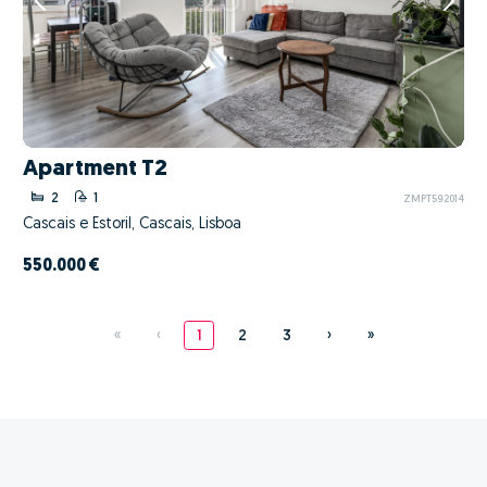
Apartment T2
2
1
ZMPT592014
Cascais e Estoril, Cascais, Lisboa
550.000 €
«
‹
1
2
3
›
»