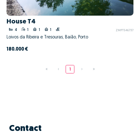
House T4
4
1
1
1
ZMPT546737
Loivos da Ribeira e Tresouras, Baião, Porto
180.000 €
«
‹
1
›
»
Contact