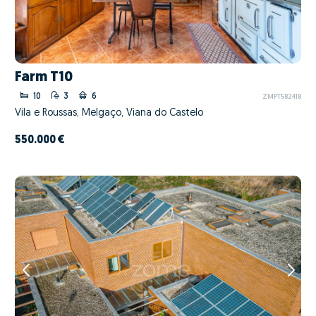
Farm T10
10
3
6
ZMPT582418
Vila e Roussas, Melgaço, Viana do Castelo
550.000 €