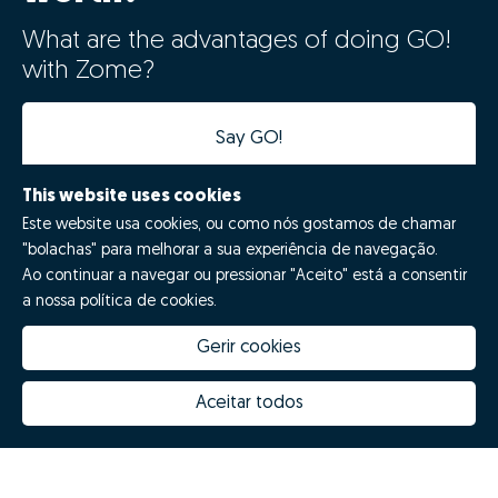
What are the advantages of doing GO!
with Zome?
Say GO!
This website uses cookies
Este website usa cookies, ou como nós gostamos de chamar
"bolachas" para melhorar a sua experiência de navegação.
Ao continuar a navegar ou pressionar "Aceito" está a consentir
a nossa política de cookies.
Gerir cookies
How much is my house worth
Zome Innovation
Why choose Zome
Hubs Zome
Aceitar todos
Mission, vision and values
Team
Prizes
Contacts
Revista NOTES
FAQs