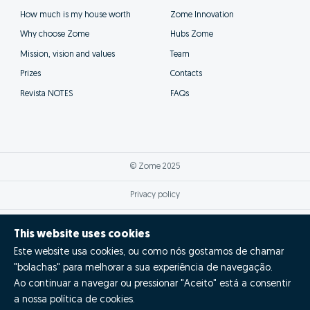
How much is my house worth
Zome Innovation
Why choose Zome
Hubs Zome
Mission, vision and values
Team
Prizes
Contacts
Revista NOTES
FAQs
© Zome 2025
Privacy policy
Terms and conditions
This website uses cookies
Este website usa cookies, ou como nós gostamos de chamar
Alternative dispute resolution
"bolachas" para melhorar a sua experiência de navegação.
Complaint book
Ao continuar a navegar ou pressionar "Aceito" está a consentir
a nossa política de cookies.