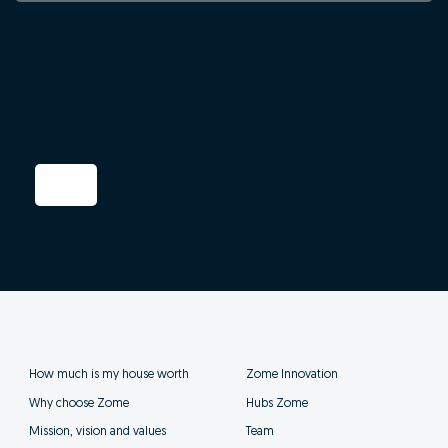
How much is my house worth
Zome Innovation
Why choose Zome
Hubs Zome
Mission, vision and values
Team