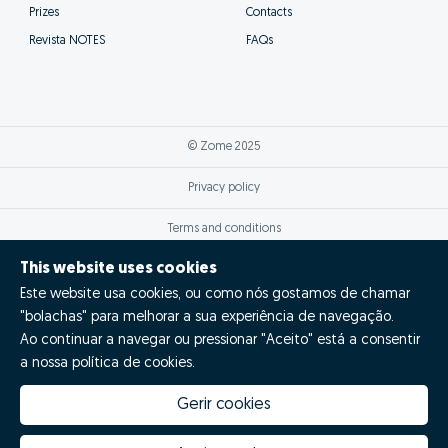
Prizes
Contacts
Revista NOTES
FAQs
© Zome 2025
Privacy policy
Terms and conditions
This website uses cookies
Alternative dispute resolution
Este website usa cookies, ou como nós gostamos de chamar
Complaint book
"bolachas" para melhorar a sua experiência de navegação.
Ao continuar a navegar ou pressionar "Aceito" está a consentir
a nossa política de cookies.
Inglês (EN)
Zome Espanha
Gerir cookies