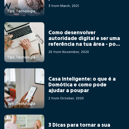
3 from March, 2021
Tips, Tecnologia
Como desenvolver
autoridade digital e ser uma
referência na tua área - por
Adriana Gonçalves
26 from November, 2020
Tips, Tecnologia
Casa inteligente: o que é a
Domótica e como pode
ajudar a poupar
2 from October, 2020
Tips, Tecnologia
3 Dicas para tornar a sua