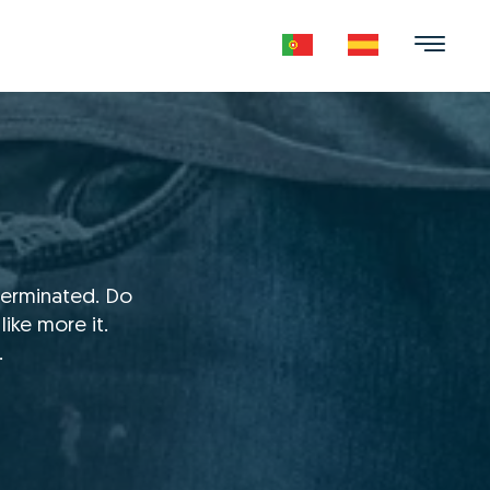
terminated. Do
ike more it.
.