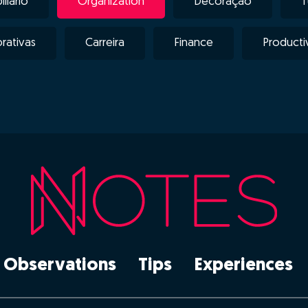
liário
Organization
Decoração
T
ativas
Carreira
Finance
Producti
Observations
Tips
Experiences