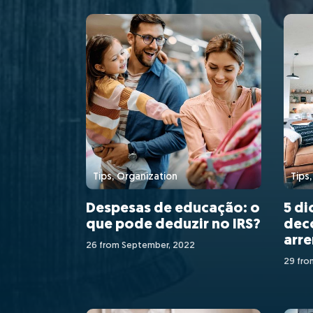
Tips, Organization
Tips
Despesas de educação: o
5 di
que pode deduzir no IRS?
deco
arr
26 from September, 2022
29 fro