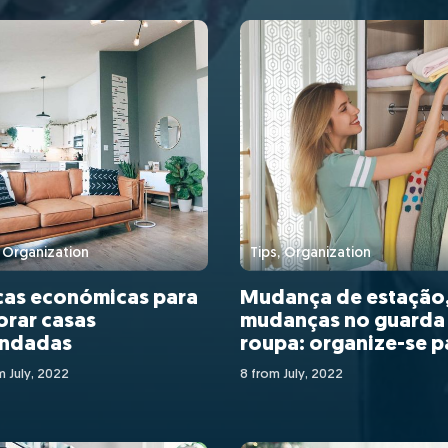
, Organization
Tips, Organization
cas económicas para
Mudança de estação
rar casas
mudanças no guarda
endadas
roupa: organize-se p
receber o Verão
m July, 2022
8 from July, 2022