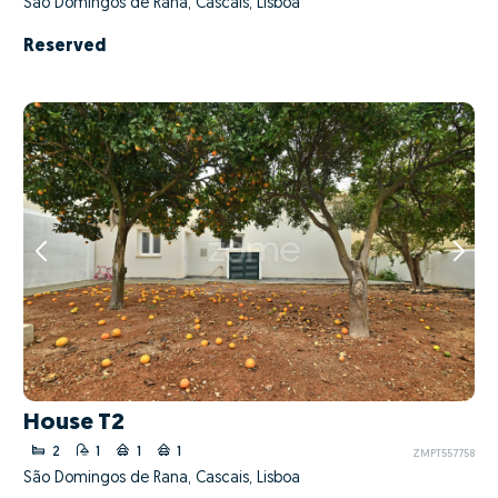
São Domingos de Rana, Cascais, Lisboa
Reserved
House T2
2
1
1
1
ZMPT557758
São Domingos de Rana, Cascais, Lisboa