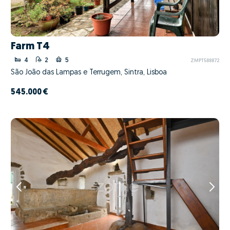
Farm T4
4
2
5
ZMPT588872
São João das Lampas e Terrugem, Sintra, Lisboa
545.000 €