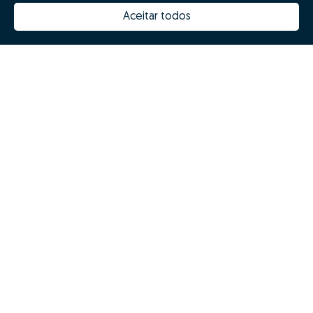
Aceitar todos
How much is my house worth
Zome Innovation
Why choose Zome
Hubs Zome
Mission, vision and values
Team
Prizes
Contacts
Revista NOTES
FAQs
© Zome 2025
Privacy policy
Terms and conditions
Alternative dispute resolution