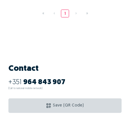
«
‹
1
›
»
Contact
+351
964 843 907
(Call to national mobile network)
Save (QR Code)