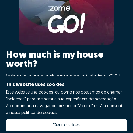
How much is my house
worth?
What are the advantages of doing GO!
with Zome?
This website uses cookies
Este website usa cookies, ou como nós gostamos de chamar
"bolachas" para melhorar a sua experiência de navegação.
Say GO!
Ao continuar a navegar ou pressionar "Aceito" está a consentir
a nossa política de cookies.
Gerir cookies