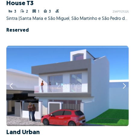
House T3
3
2
1
3
ZMPT571325
Sintra (Santa Maria e São Miguel, São Martinho e São Pedro de Penaferrim), Sintra, Lisboa
Reserved
Land Urban