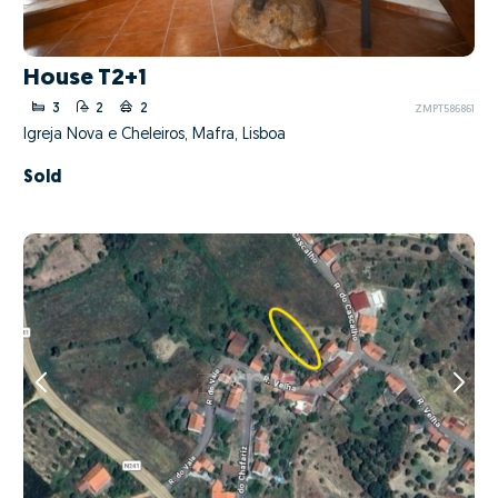
House T2+1
3
2
2
ZMPT586861
Igreja Nova e Cheleiros, Mafra, Lisboa
Sold