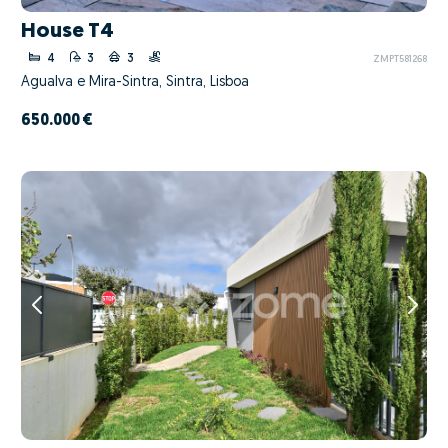
House T4
4
3
3
ZMPT581268
Agualva e Mira-Sintra, Sintra, Lisboa
650.000 €