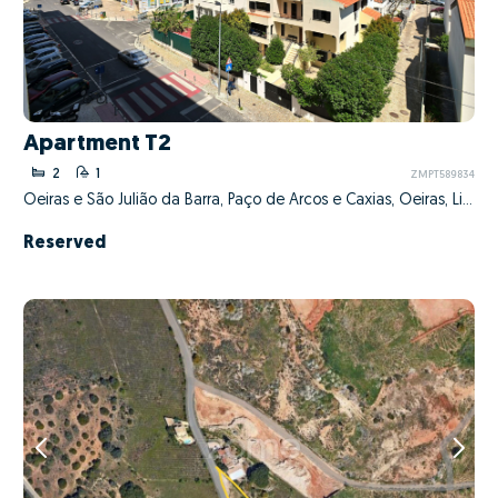
Apartment T2
2
1
ZMPT589834
Oeiras e São Julião da Barra, Paço de Arcos e Caxias, Oeiras, Lisboa
Reserved