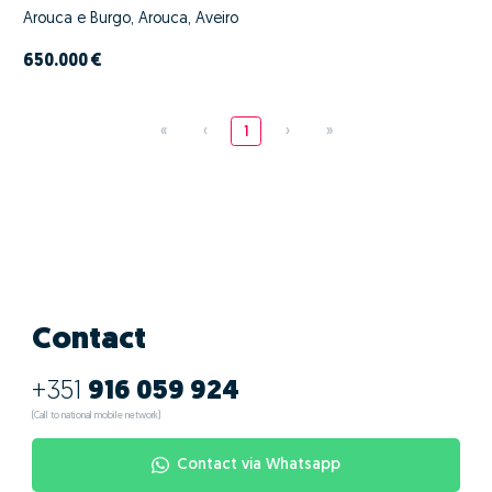
Arouca e Burgo, Arouca, Aveiro
650.000 €
«
‹
1
›
»
Contact
+351
916 059 924
(Call to national mobile network)
Contact via Whatsapp