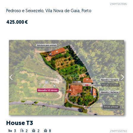
ZMPT557985
Pedroso e Seixezelo, Vila Nova de Gaia, Porto
425.000 €
House T3
3
2
2
8
ZMPT550792