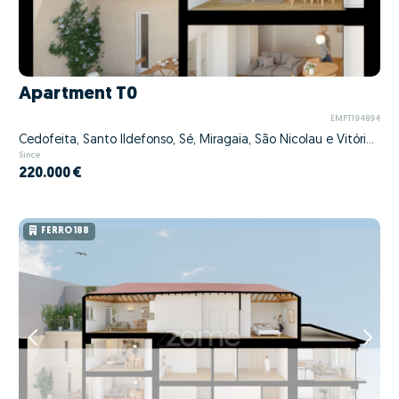
Apartment T0
EMPT194894
Cedofeita, Santo Ildefonso, Sé, Miragaia, São Nicolau e Vitória, Porto, Porto
Since
220.000 €
FERRO 188