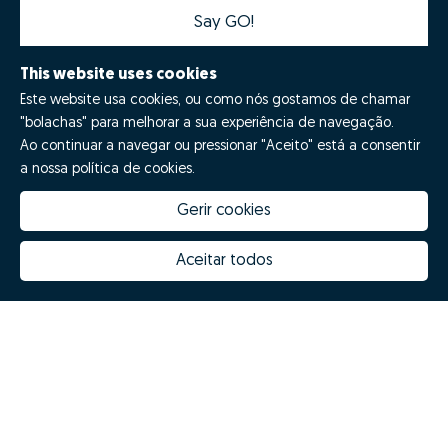
Say GO!
This website uses cookies
Este website usa cookies, ou como nós gostamos de chamar
"bolachas" para melhorar a sua experiência de navegação.
Ao continuar a navegar ou pressionar "Aceito" está a consentir
a nossa política de cookies.
Gerir cookies
How much is my house worth
Zome Innovation
Why choose Zome
Hubs Zome
Aceitar todos
Mission, vision and values
Team
Prizes
Contacts
Revista NOTES
FAQs
© Zome 2025