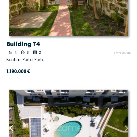
Building T4
4
8
2
ZMPT589916
Bonfim, Porto, Porto
1.190.000 €