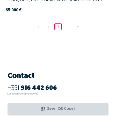
Sandim, Olival, Lever e Crestuma, Vila Nova de Gaia, Porto
65.000 €
«
‹
1
›
»
Contact
+351
916 442 606
(Call to national mobile network)
Save (QR Code)