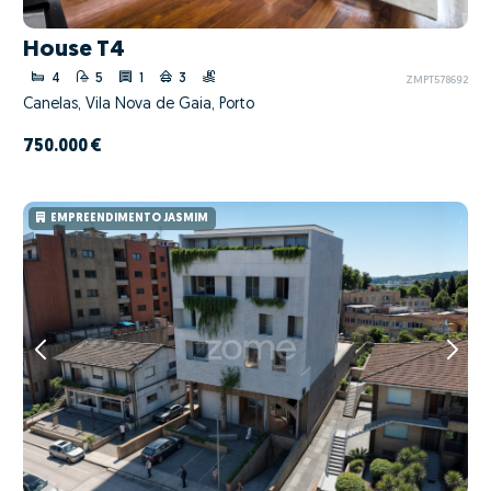
House T4
4
5
1
3
ZMPT578692
Canelas, Vila Nova de Gaia, Porto
750.000 €
EMPREENDIMENTO JASMIM