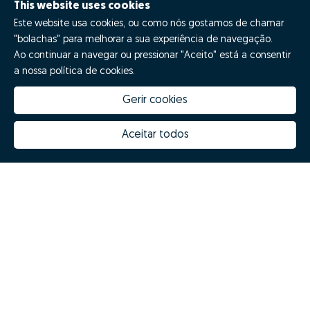
This website uses cookies
Este website usa cookies, ou como nós gostamos de chamar
"bolachas" para melhorar a sua experiência de navegação.
Ao continuar a navegar ou pressionar "Aceito" está a consentir
a nossa política de cookies.
Gerir cookies
How much is my house worth
Zome Innovation
Why choose Zome
Hubs Zome
Aceitar todos
Mission, vision and values
Team
Prizes
Contacts
Revista NOTES
FAQs
© Zome 2025
Privacy policy