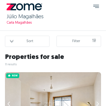
Júlio Magalhães
Carla Magalhães
Sort
Filter
Properties for sale
11 results
NEW