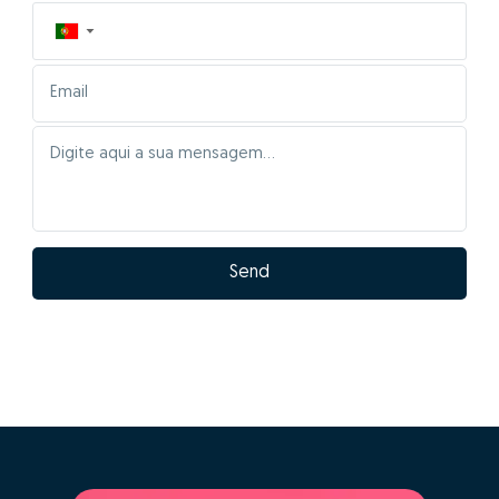
▼
Send