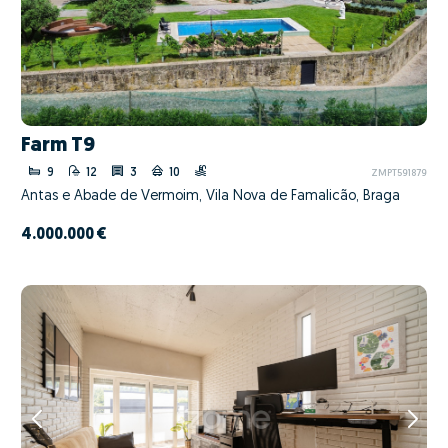
Farm T9
9
12
3
10
ZMPT591879
Antas e Abade de Vermoim, Vila Nova de Famalicão, Braga
4.000.000 €