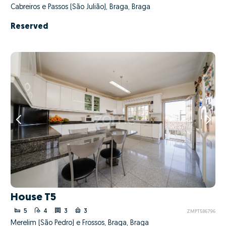
Cabreiros e Passos (São Julião), Braga, Braga
Reserved
House T5
5
4
3
3
ZMPT586796
Merelim (São Pedro) e Frossos, Braga, Braga