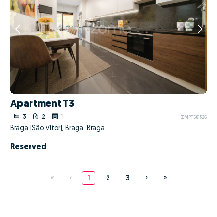
Apartment T3
3
2
1
ZMPT581526
Braga (São Vítor), Braga, Braga
Reserved
«
‹
1
2
3
›
»