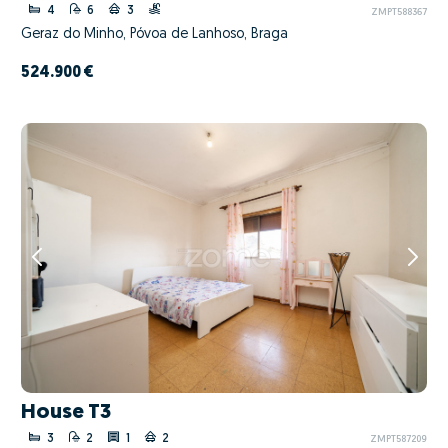
4
6
3
ZMPT588367
Geraz do Minho, Póvoa de Lanhoso, Braga
524.900 €
House T3
3
2
1
2
ZMPT587209