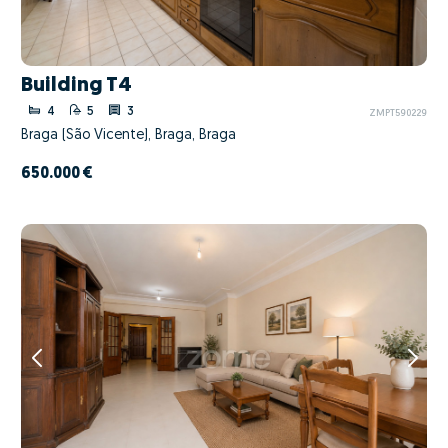
Building T4
4
5
3
ZMPT590229
Braga (São Vicente), Braga, Braga
650.000 €