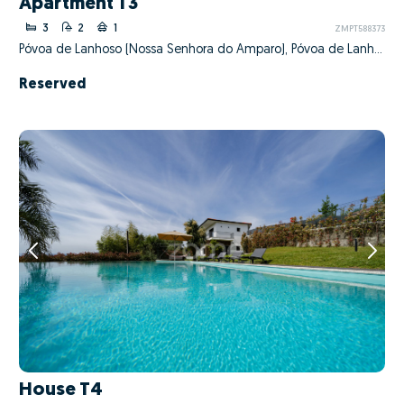
Apartment T3
3
2
1
ZMPT588373
Póvoa de Lanhoso (Nossa Senhora do Amparo), Póvoa de Lanhoso, Braga
Reserved
House T4