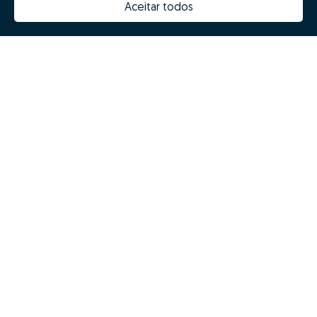
Aceitar todos
Mission, vision and values
Team
Prizes
Contacts
Revista NOTES
FAQs
© Zome 2025
Privacy policy
Terms and conditions
Alternative dispute resolution
Complaint book
Inglês (EN)
Zome Espanha