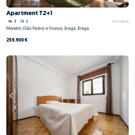
Apartment T2+1
3
2
ZMPT588648
Merelim (São Pedro) e Frossos, Braga, Braga
259.900 €