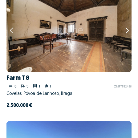
Farm T8
8
5
1
1
ZMPT582426
Covelas, Póvoa de Lanhoso, Braga
2.300.000 €