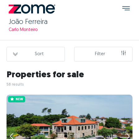
João Ferreira
Carlo Monteiro
Sort
Filter
Properties for sale
58 results
NEW