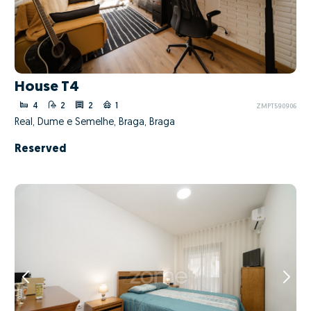
House T4
4
2
2
1
ZMPT590906
Real, Dume e Semelhe, Braga, Braga
Reserved