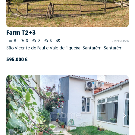
Farm T2+3
5
3
2
6
ZMPT584536
São Vicente do Paul e Vale de Figueira, Santarém, Santarém
595.000 €