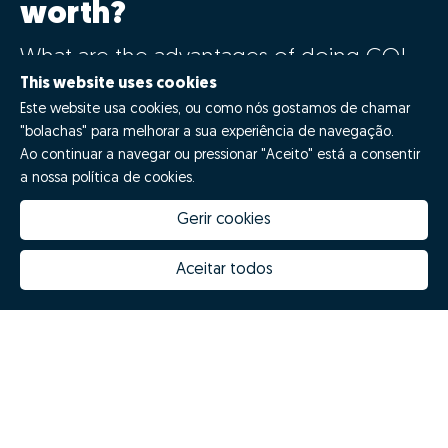
worth?
What are the advantages of doing GO!
with Zome?
This website uses cookies
Este website usa cookies, ou como nós gostamos de chamar
"bolachas" para melhorar a sua experiência de navegação.
Say GO!
Ao continuar a navegar ou pressionar "Aceito" está a consentir
a nossa política de cookies.
Gerir cookies
Aceitar todos
How much is my house worth
Zome Innovation
Why choose Zome
Hubs Zome
Mission, vision and values
Team
Prizes
Contacts