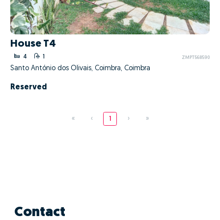
House T4
4
1
ZMPT568590
Santo António dos Olivais, Coimbra, Coimbra
Reserved
«
‹
1
›
»
Contact