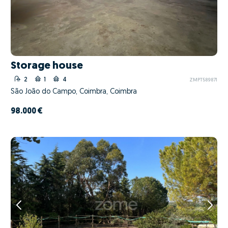
Storage house
2
1
4
ZMPT589871
São João do Campo, Coimbra, Coimbra
98.000 €