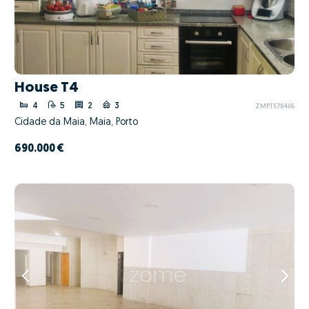
House T4
4
5
2
3
ZMPT578406
Cidade da Maia, Maia, Porto
690.000 €