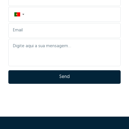
▼
Send