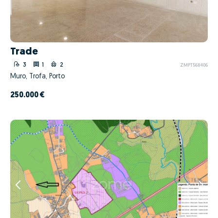
Trade
3
1
2
ZMPT568406
Muro, Trofa, Porto
250.000 €