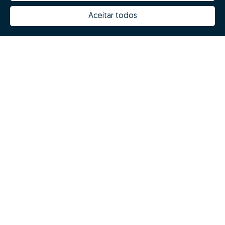
Why choose Zome
Hubs Zome
Aceitar todos
Mission, vision and values
Team
Prizes
Contacts
Revista NOTES
FAQs
© Zome 2025
Privacy policy
Terms and conditions
Alternative dispute resolution
Complaint book
Inglês (EN)