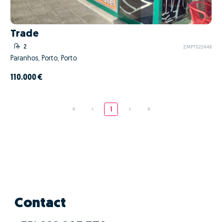
Trade
2
ZMPT522448
Paranhos, Porto, Porto
110.000 €
«
‹
1
›
»
Contact