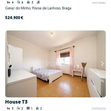
4
6
3
ZMPT588367
Geraz do Minho, Póvoa de Lanhoso, Braga
524.900 €
House T3
3
2
1
2
ZMPT587209