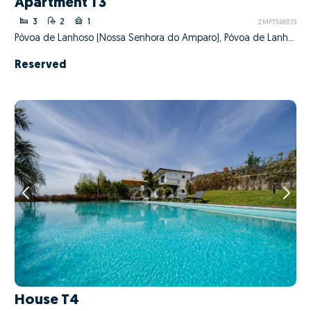
Apartment T3
3
2
1
ZMPT588373
Póvoa de Lanhoso (Nossa Senhora do Amparo), Póvoa de Lanhoso, Braga
Reserved
House T4