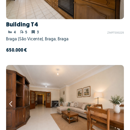
Building T4
4
5
3
ZMPT590229
Braga (São Vicente), Braga, Braga
650.000 €