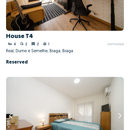
House T4
4
2
2
1
ZMPT590906
Real, Dume e Semelhe, Braga, Braga
Reserved