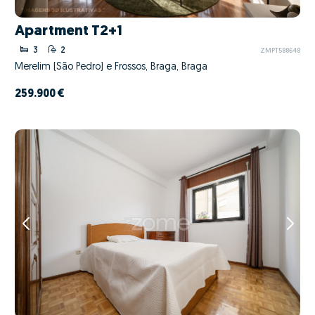
Apartment T2+1
3
2
ZMPT588648
Merelim (São Pedro) e Frossos, Braga, Braga
259.900 €