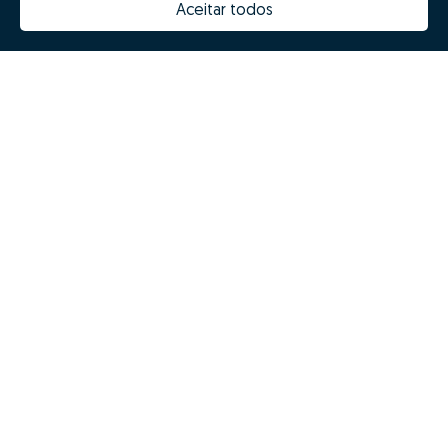
Aceitar todos
Mission, vision and values
Team
Prizes
Contacts
Revista NOTES
FAQs
© Zome 2025
Privacy policy
Terms and conditions
Alternative dispute resolution
Complaint book
Inglês (EN)
Zome Espanha