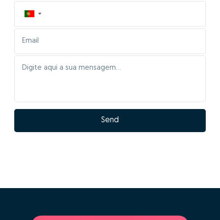
▼
Send