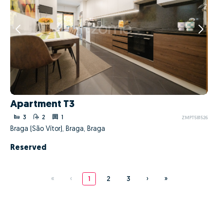
Apartment T3
3
2
1
ZMPT581526
Braga (São Vítor), Braga, Braga
Reserved
«
‹
1
2
3
›
»