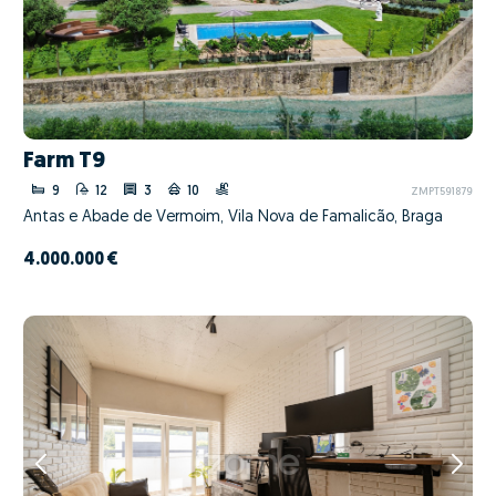
Farm T9
9
12
3
10
ZMPT591879
Antas e Abade de Vermoim, Vila Nova de Famalicão, Braga
4.000.000 €