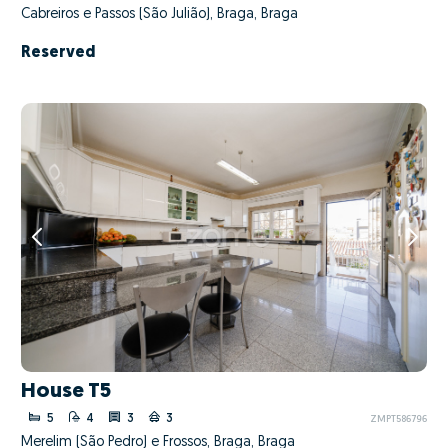
Cabreiros e Passos (São Julião), Braga, Braga
Reserved
House T5
5
4
3
3
ZMPT586796
Merelim (São Pedro) e Frossos, Braga, Braga