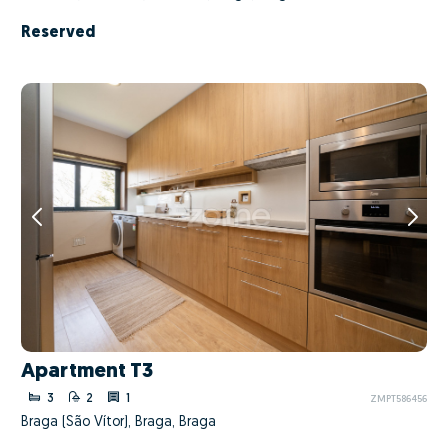
Reserved
Apartment T3
3
2
1
ZMPT586456
Braga (São Vítor), Braga, Braga