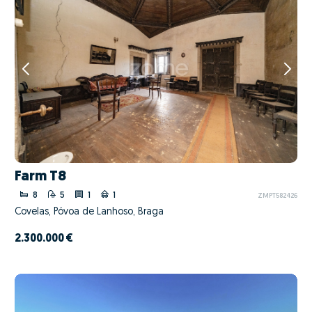
Farm T8
8
5
1
1
ZMPT582426
Covelas, Póvoa de Lanhoso, Braga
2.300.000 €