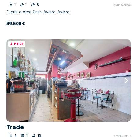
1
1
8
ZMPT579274
Glória e Vera Cruz, Aveiro, Aveiro
39.500 €
PRICE
Trade
2
1
15
ZMPT577149