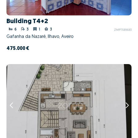
Building T4+2
6
3
1
3
ZMPT589683
Gafanha da Nazaré, Ílhavo, Aveiro
475.000 €