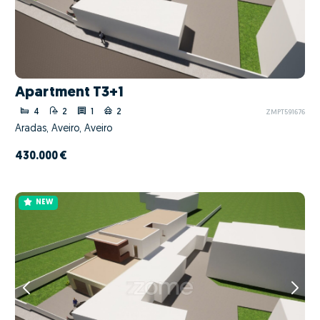
Apartment T3+1
4
2
1
2
ZMPT591676
Aradas, Aveiro, Aveiro
430.000 €
NEW