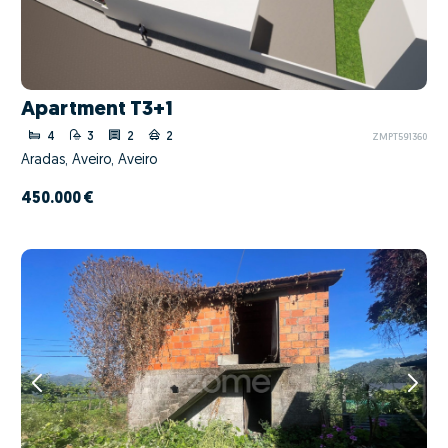
Apartment T3+1
4
3
2
2
ZMPT591360
Aradas, Aveiro, Aveiro
450.000 €