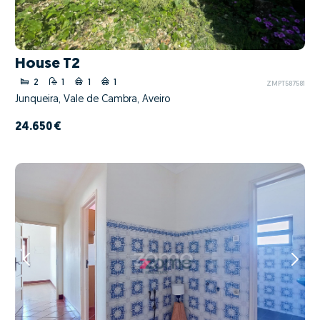
House T2
2
1
1
1
ZMPT587581
Junqueira, Vale de Cambra, Aveiro
24.650 €