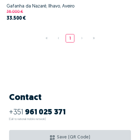
Gafanha da Nazaré, Ílhavo, Aveiro
38.000 €
33.500 €
«
‹
1
›
»
Contact
+351
961 025 371
(Call to national mobile network)
Save (QR Code)