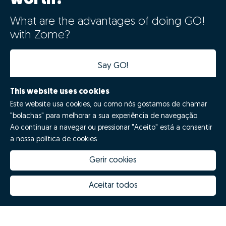
What are the advantages of doing GO!
with Zome?
Say GO!
This website uses cookies
Este website usa cookies, ou como nós gostamos de chamar
"bolachas" para melhorar a sua experiência de navegação.
Ao continuar a navegar ou pressionar "Aceito" está a consentir
a nossa política de cookies.
Gerir cookies
How much is my house worth
Zome Innovation
Why choose Zome
Hubs Zome
Aceitar todos
Mission, vision and values
Team
Prizes
Contacts
Revista NOTES
FAQs