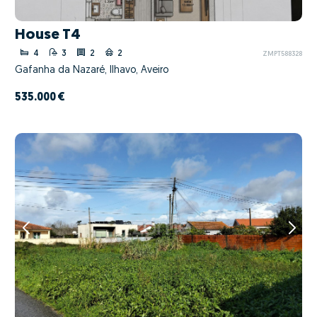
House T4
4
3
2
2
ZMPT588328
Gafanha da Nazaré, Ílhavo, Aveiro
535.000 €