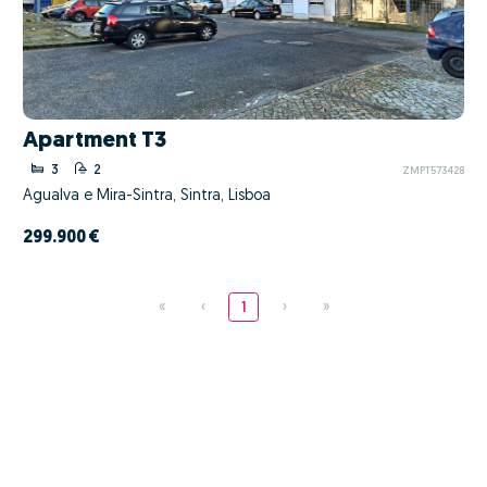
Apartment T3
3
2
ZMPT573428
Agualva e Mira-Sintra, Sintra, Lisboa
299.900 €
«
‹
1
›
»