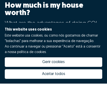
How much is my house
worth?
What are the advantages of doing GO!
with Zome?
This website uses cookies
Este website usa cookies, ou como nós gostamos de chamar
"bolachas" para melhorar a sua experiência de navegação.
Say GO!
Ao continuar a navegar ou pressionar "Aceito" está a consentir
a nossa política de cookies.
Gerir cookies
Aceitar todos
How much is my house worth
Zome Innovation
Why choose Zome
Hubs Zome
Mission, vision and values
Team