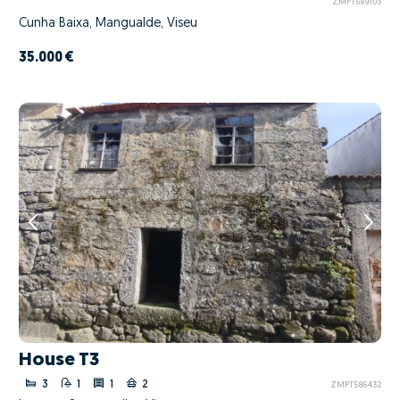
ZMPT589103
Cunha Baixa, Mangualde, Viseu
35.000 €
House T3
3
1
1
2
ZMPT586432