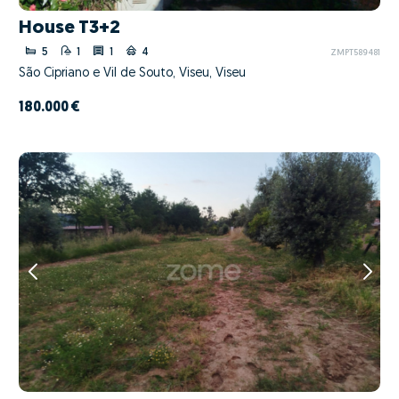
House T3+2
5
1
1
4
ZMPT589481
São Cipriano e Vil de Souto, Viseu, Viseu
180.000 €