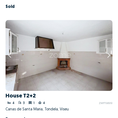
Sold
House T2+2
4
3
1
4
ZMPT585151
Canas de Santa Maria, Tondela, Viseu