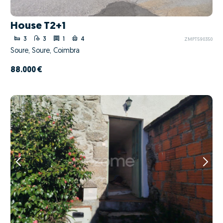
House T2+1
3
3
1
4
ZMPT590350
Soure, Soure, Coimbra
88.000 €