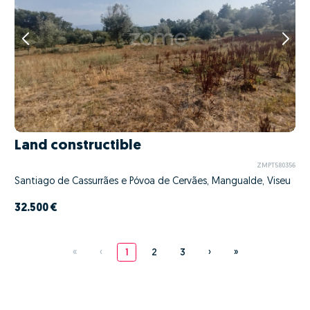
Land constructible
ZMPT580356
Santiago de Cassurrães e Póvoa de Cervães, Mangualde, Viseu
32.500 €
«
‹
1
2
3
›
»