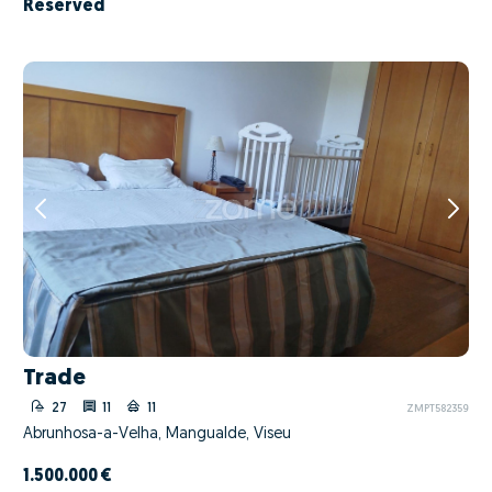
Reserved
Trade
27
11
11
ZMPT582359
Abrunhosa-a-Velha, Mangualde, Viseu
1.500.000 €