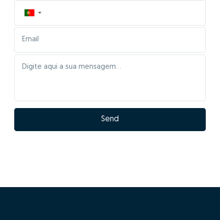
▼
Send