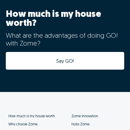
How much is my house
worth?
What are the advantages of doing GO!
with Zome?
Say GO!
How much is my house worth
Zome Innovation
Why choose Zome
Hubs Zome