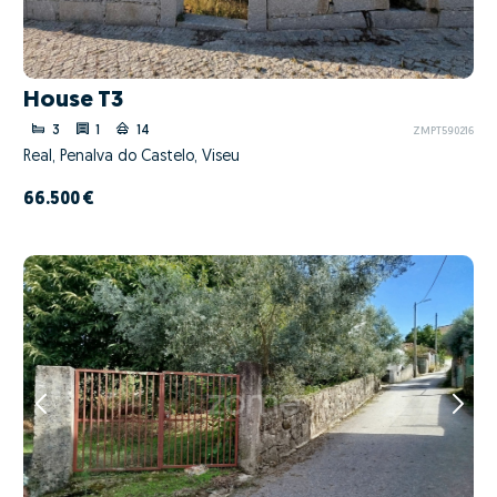
House T3
3
1
14
ZMPT590216
Real, Penalva do Castelo, Viseu
66.500 €