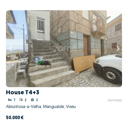
House T4+3
7
2
2
ZMPT581851
Abrunhosa-a-Velha, Mangualde, Viseu
50.000 €