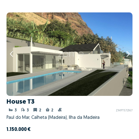
House T3
3
3
2
2
ZMPT572167
Paul do Mar, Calheta (Madeira), Ilha da Madeira
1.150.000 €