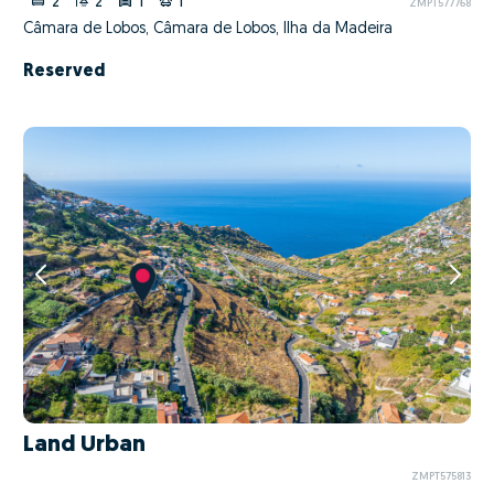
2
2
1
1
ZMPT577768
Câmara de Lobos, Câmara de Lobos, Ilha da Madeira
Reserved
Land Urban
ZMPT575813