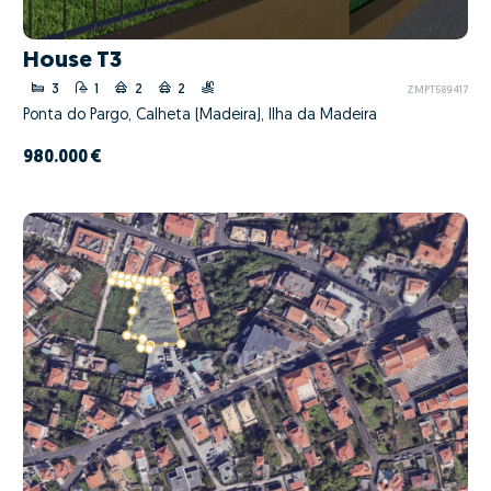
House T3
3
1
2
2
ZMPT589417
Ponta do Pargo, Calheta (Madeira), Ilha da Madeira
980.000 €