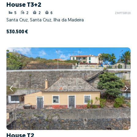
House T3+2
5
2
2
6
ZMPT581120
Santa Cruz, Santa Cruz, Ilha da Madeira
530.500 €
House T2