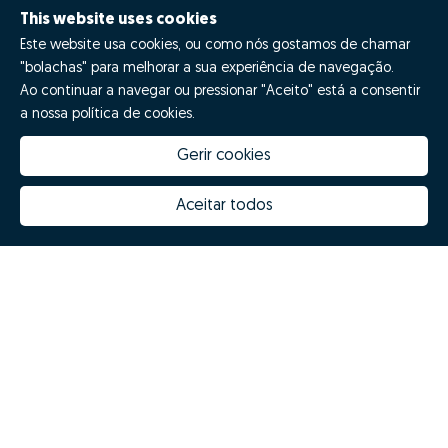
This website uses cookies
Este website usa cookies, ou como nós gostamos de chamar
"bolachas" para melhorar a sua experiência de navegação.
Ao continuar a navegar ou pressionar "Aceito" está a consentir
a nossa política de cookies.
Gerir cookies
How much is my house worth
Zome Innovation
Why choose Zome
Hubs Zome
Aceitar todos
Mission, vision and values
Team
Prizes
Contacts
Revista NOTES
FAQs
© Zome 2025
Privacy policy